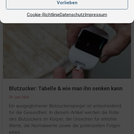
Vorlieben
Cookie-Richtlinie
Datenschutz
Impressum
Blutzucker: Tabelle & wie man ihn senken kann
29. Juni 2026
Ein ausgeglichener Blutzuckerspiegel ist entscheidend
für die Gesundheit. In diesem Artikel werden die Rolle
des Blutzuckers im Körper, die Ursachen für erhöhte
Werte, die Normalwerte sowie die potenziellen Folgen
eines