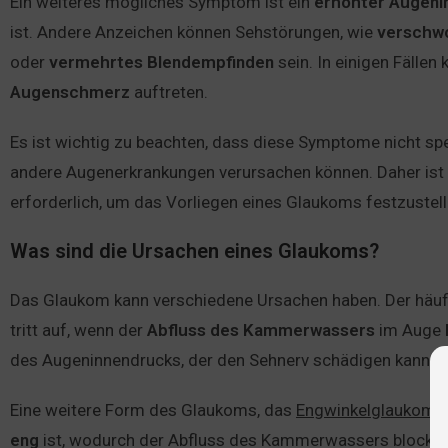
Ein weiteres mögliches Symptom ist ein
erhöhter
Augeni
ist. Andere Anzeichen können Sehstörungen, wie
versch
oder
vermehrtes
Blendempfinden
sein. In einigen Fällen 
Augenschmerz
auftreten.
Es ist wichtig zu beachten, dass diese Symptome nicht sp
andere Augenerkrankungen verursachen können. Daher ist
erforderlich, um das Vorliegen eines Glaukoms festzustell
Was sind die Ursachen eines Glaukoms?
Das Glaukom kann verschiedene Ursachen haben. Der häuf
tritt auf, wenn der
Abfluss
des
Kammerwassers
im
Auge
des Augeninnendrucks, der den Sehnerv schädigen kann.
Eine weitere Form des Glaukoms, das
Engwinkelglaukom
,
eng
ist, wodurch der Abfluss des Kammerwassers blockier