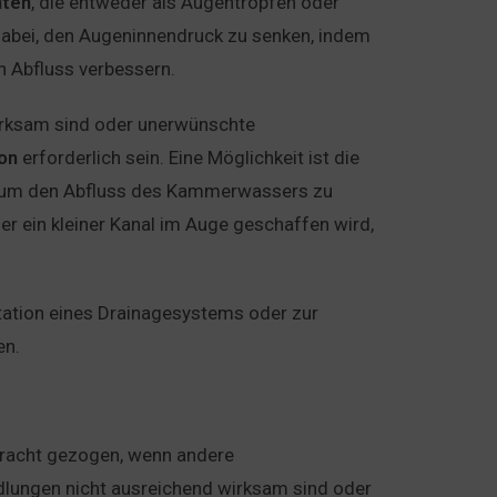
ten
, die entweder als Augentropfen oder
dabei, den Augeninnendruck zu senken, indem
 Abfluss verbessern.
rksam sind oder unerwünschte
ion
erforderlich sein. Eine Möglichkeit ist die
rd, um den Abfluss des Kammerwassers zu
 der ein kleiner Kanal im Auge geschaffen wird,
ntation eines Drainagesystems oder zur
en.
tracht gezogen, wenn andere
ungen nicht ausreichend wirksam sind oder