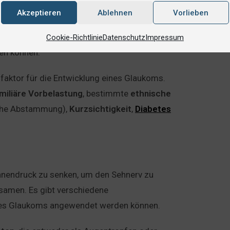
Akzeptieren
Ablehnen
Vorlieben
 werden, wie eine
Verletzung
des Auges,
stimmter
Medikamente
. Es gibt auch
Cookie-Richtlinie
Datenschutz
Impressum
en können.
ofaktor für die Entwicklung eines Glaukoms.
miliäre
Vorbelastung
, bestimmte
ethnische
ische Abstammung),
Kurzsichtigkeit
,
Diabetes
nnendruck zu senken, um den Sehnerv zu
samen. Es gibt verschiedene
 des Glaukoms angewendet werden können.