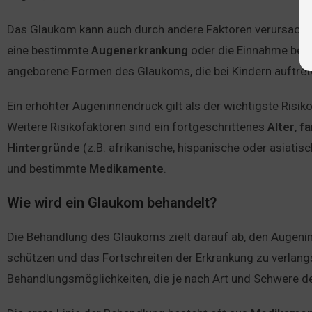
Das Glaukom kann auch durch andere Faktoren verursacht
eine bestimmte
Augenerkrankung
oder die Einnahme be
angeborene Formen des Glaukoms, die bei Kindern auftret
Ein erhöhter Augeninnendruck gilt als der wichtigste Risik
Weitere Risikofaktoren sind ein fortgeschrittenes
Alter
,
fa
Hintergründe
(z.B. afrikanische, hispanische oder asiat
und bestimmte
Medikamente
.
Wie wird ein Glaukom behandelt?
Die Behandlung des Glaukoms zielt darauf ab, den Augeni
schützen und das Fortschreiten der Erkrankung zu verlang
Behandlungsmöglichkeiten, die je nach Art und Schwere