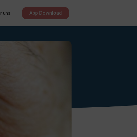
App Download
r uns