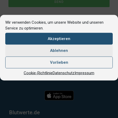
SEND
Wir verwenden Cookies, um unsere Website und unseren
Service zu optimieren.
Akzeptieren
Ablehnen
Vorlieben
© Copyright 2026
Cookie-Richtlinie
Datenschutz
Impressum
Apple und das Apple-Logo sind Marken von Apple Inc.
Blutwerte.de