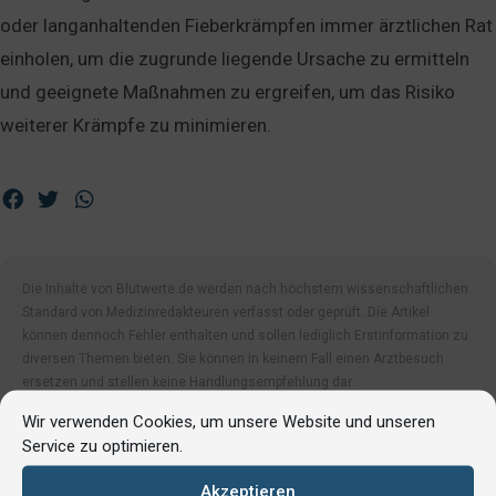
oder langanhaltenden Fieberkrämpfen immer ärztlichen Rat
einholen, um die zugrunde liegende Ursache zu ermitteln
und geeignete Maßnahmen zu ergreifen, um das Risiko
weiterer Krämpfe zu minimieren.
Die Inhalte von Blutwerte.de werden nach höchstem wissenschaftlichen
Standard von Medizinredakteuren verfasst oder geprüft. Die Artikel
können dennoch Fehler enthalten und sollen lediglich Erstinformation zu
diversen Themen bieten. Sie können in keinem Fall einen Arztbesuch
ersetzen und stellen keine Handlungsempfehlung dar.
Wir verwenden Cookies, um unsere Website und unseren
Service zu optimieren.
Akzeptieren