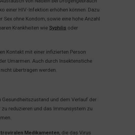
n Austausch von Nadeln bei Drogengebrauch
iko einer HIV-Infektion erhöhen können. Dazu
er Sex ohne Kondom, sowie eine hohe Anzahl
gbaren Krankheiten wie
Syphilis
oder
n Kontakt mit einer infizierten Person
oder Umarmen. Auch durch Insektenstiche
nicht übertragen werden.
len Gesundheitszustand und dem Verlauf der
rper zu reduzieren und das Immunsystem zu
amen.
etroviralen Medikamenten
, die das Virus