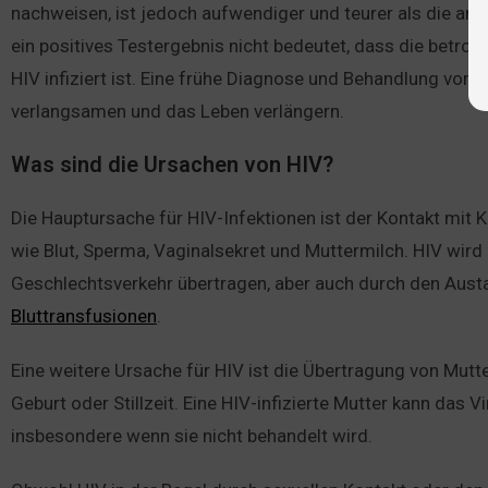
nachweisen, ist jedoch aufwendiger und teurer als die ande
ein positives Testergebnis nicht bedeutet, dass die betrof
HIV infiziert ist. Eine frühe Diagnose und Behandlung von 
verlangsamen und das Leben verlängern.
Was sind die Ursachen von HIV?
Die Hauptursache für HIV-Infektionen ist der Kontakt mit Kö
wie Blut, Sperma, Vaginalsekret und Muttermilch. HIV wir
Geschlechtsverkehr übertragen, aber auch durch den Aus
Bluttransfusionen
.
Eine weitere Ursache für HIV ist die Übertragung von Mut
Geburt oder Stillzeit. Eine HIV-infizierte Mutter kann das 
insbesondere wenn sie nicht behandelt wird.