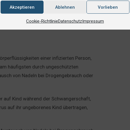
ren Tests. Es ist wichtig zu beachten, dass
Akzeptieren
Ablehnen
Vorlieben
fene Person AIDS hat, sondern dass sie mit
HIV kann das Fortschreiten der Krankheit
Cookie-Richtlinie
Datenschutz
Impressum
rperflüssigkeiten einer infizierten Person,
d am häufigsten durch ungeschützten
tausch von Nadeln bei Drogengebrauch oder
ter auf Kind während der Schwangerschaft,
Virus auf ihr ungeborenes Kind übertragen,