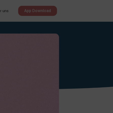
App Download
r uns