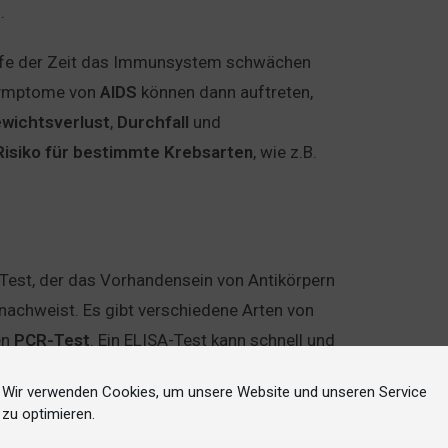
.
Laufe der Zeit das Immunsystem schwächen
 Symptome von
AIDS
können dann auftreten,
wichtsverlust
,
Durchfall
und
Risiko
für
bestimmte
Krebsarten
, wie z.B.
-Test, der das Vorhandensein von Antikörpern
nachweist. Es gibt verschiedene Arten von
en
PCR-Test
. Ein ELISA-Test kann schnell und
 und kann zu falsch positiven oder falsch
Wir verwenden Cookies, um unsere Website und unseren Service
 ausfällt, wird normalerweise ein Western
zu optimieren.
r PCR-Test kann HIV direkt im Blut