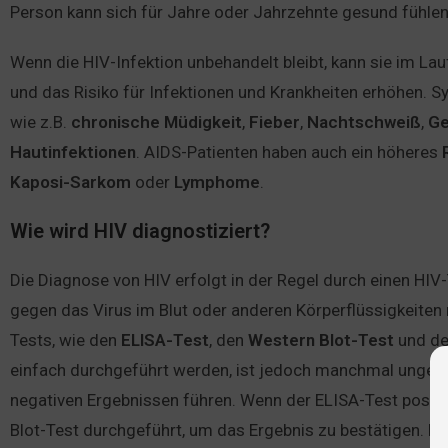
Person kann sich für Jahre oder Jahrzehnte gesund fühlen
Wenn die HIV-Infektion unbehandelt bleibt, kann sie im 
und das Risiko für Infektionen und Krankheiten erhöhen.
wie z.B.
chronische
Müdigkeit
,
Fieber
,
Nachtschweiß
,
Ge
Hautinfektionen
. AIDS-Patienten haben auch ein höheres
Kaposi-Sarkom
oder
Lymphome
.
Wie wird HIV diagnostiziert?
Die Diagnose von HIV erfolgt in der Regel durch einen HIV
gegen das Virus im Blut oder anderen Körperflüssigkeiten 
Tests, wie den
ELISA-Test
, den
Western Blot-Test
und d
einfach durchgeführt werden, ist jedoch manchmal ungenau
negativen Ergebnissen führen. Wenn der ELISA-Test positiv
Blot-Test durchgeführt, um das Ergebnis zu bestätigen. De