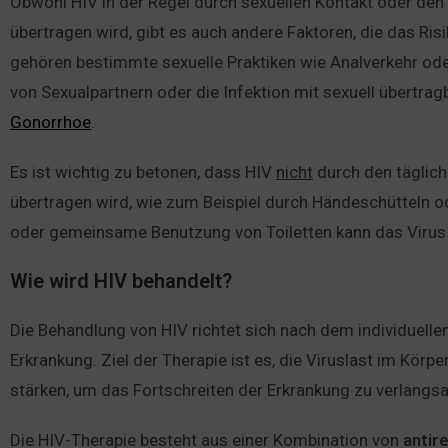
Obwohl HIV in der Regel durch sexuellen Kontakt oder de
übertragen wird, gibt es auch andere Faktoren, die das Ris
gehören bestimmte sexuelle Praktiken wie Analverkehr od
von Sexualpartnern oder die Infektion mit sexuell übertra
Gonorrhoe
.
Es ist wichtig zu betonen, dass HIV
nicht
durch den tägliche
übertragen wird, wie zum Beispiel durch Händeschütteln 
oder gemeinsame Benutzung von Toiletten kann das Virus 
Wie wird HIV behandelt?
Die Behandlung von HIV richtet sich nach dem individuel
Erkrankung. Ziel der Therapie ist es, die Viruslast im Kö
stärken, um das Fortschreiten der Erkrankung zu verlangs
Die HIV-Therapie besteht aus einer Kombination von
antir