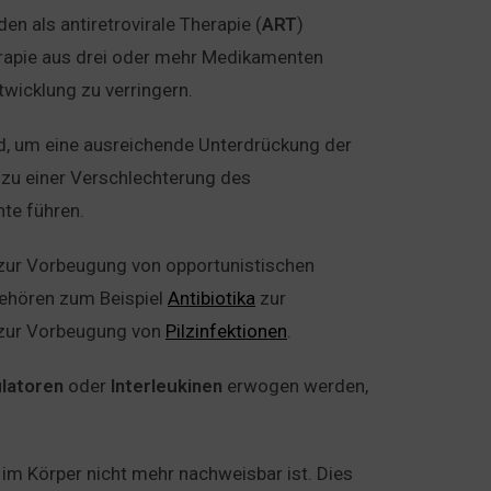
n als antiretrovirale Therapie (
ART
)
erapie aus drei oder mehr Medikamenten
twicklung zu verringern.
d, um eine ausreichende Unterdrückung der
 zu einer Verschlechterung des
te führen.
zur Vorbeugung von opportunistischen
gehören zum Beispiel
Antibiotika
zur
 zur Vorbeugung von
Pilzinfektionen
.
latoren
oder
Interleukinen
erwogen werden,
 im Körper nicht mehr nachweisbar ist. Dies