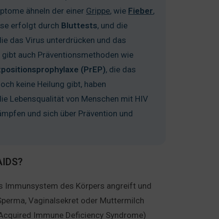
mptome ähneln der einer
Grippe
, wie
Fieber
,
ose erfolgt durch
Bluttests
, und die
 die das Virus unterdrücken und das
s gibt auch Präventionsmethoden wie
positionsprophylaxe (PrEP)
, die das
och keine Heilung gibt, haben
die Lebensqualität von Menschen mit HIV
kämpfen und sich über Prävention und
AIDS?
as Immunsystem des Körpers angreift und
 Sperma, Vaginalsekret oder Muttermilch
 (Acquired Immune Deficiency Syndrome)