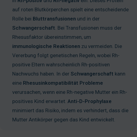
in
Rh-positiv
und
Rh-negativ
ein. Dieses Protein
auf roten Blutkörperchen spielt eine entscheidende
Rolle bei
Bluttransfusionen
und in der
Schwangerschaft
. Bei Transfusionen muss der
Rhesusfaktor übereinstimmen, um
immunologische
Reaktionen
zu vermeiden. Die
Vererbung folgt genetischen Regeln, wobei Rh-
positive Eltern wahrscheinlich Rh-positiven
Nachwuchs haben. In der
Schwangerschaft
kann
eine
Rhesusinkompatibilität
Probleme
verursachen, wenn eine Rh-negative Mutter ein Rh-
positives Kind erwartet.
Anti-D-Prophylaxe
minimiert das Risiko, indem es verhindert, dass die
Mutter Antikörper gegen das Kind entwickelt.