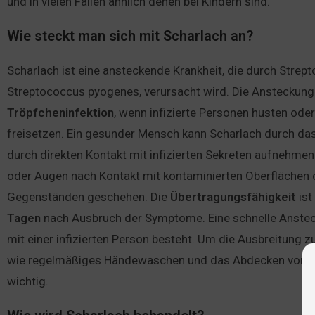
und in vielen Fällen ähnlich denen bei Kindern sind.
Wie steckt man sich mit Scharlach an?
Scharlach ist eine ansteckende Krankheit, die durch Strep
Streptococcus pyogenes, verursacht wird. Die Ansteckung 
Tröpfcheninfektion
, wenn infizierte Personen husten oder
freisetzen. Ein gesunder Mensch kann Scharlach durch das
durch direkten Kontakt mit infizierten Sekreten aufnehme
oder Augen nach Kontakt mit kontaminierten Oberflächen o
Gegenständen geschehen. Die
Übertragungsfähigkeit
ist
Tagen
nach Ausbruch der Symptome. Eine schnelle Anstec
mit einer infizierten Person besteht. Um die Ausbreitung
wie regelmäßiges Händewaschen und das Abdecken von M
wichtig.