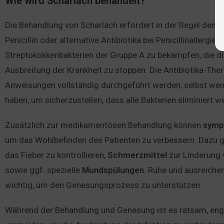
Wie wird Scharlach behandelt?
Die Behandlung von Scharlach erfordert in der Regel den 
Penicillin oder alternative Antibiotika bei Penicillinallergi
Streptokokkenbakterien der Gruppe A zu bekämpfen, die di
Ausbreitung der Krankheit zu stoppen. Die Antibiotika-The
Anweisungen vollständig durchgeführt werden, selbst wen
haben, um sicherzustellen, dass alle Bakterien eliminiert w
Zusätzlich zur medikamentösen Behandlung können
symp
um das Wohlbefinden des Patienten zu verbessern. Dazu
das Fieber zu kontrollieren,
Schmerzmittel
zur Linderung
sowie ggf. spezielle
Mundspülungen
. Ruhe und ausreich
wichtig, um den Genesungsprozess zu unterstützen.
Während der Behandlung und Genesung ist es ratsam, en