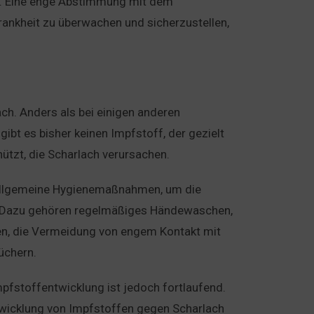
rn. Eine enge Abstimmung mit dem
rankheit zu überwachen und sicherzustellen,
ch. Anders als bei einigen anderen
 gibt es bisher keinen Impfstoff, der gezielt
hützt, die Scharlach verursachen.
f allgemeine Hygienemaßnahmen, um die
. Dazu gehören regelmäßiges Händewaschen,
n, die Vermeidung von engem Kontakt mit
üchern.
pfstoffentwicklung ist jedoch fortlaufend.
Entwicklung von Impfstoffen gegen Scharlach