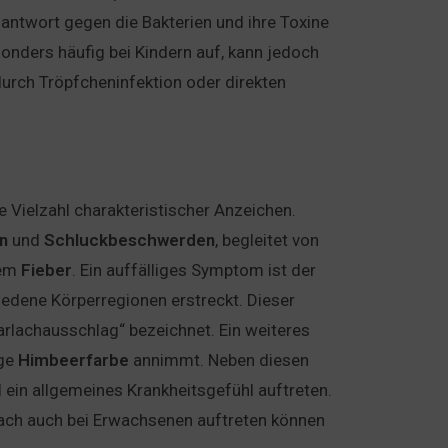
antwort gegen die Bakterien und ihre Toxine
esonders häufig bei Kindern auf, kann jedoch
durch Tröpfcheninfektion oder direkten
 Vielzahl charakteristischer Anzeichen.
n
und
Schluckbeschwerden
, begleitet von
hem
Fieber
. Ein auffälliges Symptom ist der
edene Körperregionen erstreckt. Dieser
arlachausschlag“ bezeichnet. Ein weiteres
ige
Himbeerfarbe
annimmt. Neben diesen
 ein allgemeines Krankheitsgefühl auftreten.
lach auch bei Erwachsenen auftreten können