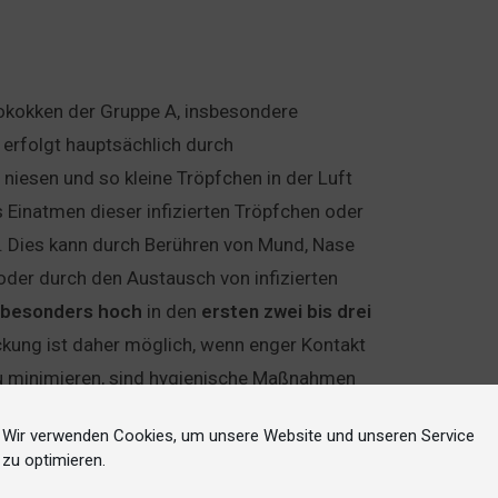
tokokken der Gruppe A, insbesondere
erfolgt hauptsächlich durch
 niesen und so kleine Tröpfchen in der Luft
 Einatmen dieser infizierten Tröpfchen oder
n. Dies kann durch Berühren von Mund, Nase
der durch den Austausch von infizierten
besonders
hoch
in den
ersten zwei bis drei
kung ist daher möglich, wenn enger Kontakt
 zu minimieren, sind hygienische Maßnahmen
und und Nase beim Husten oder Niesen
Wir verwenden Cookies, um unsere Website und unseren Service
zu optimieren.