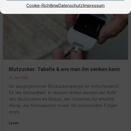
Cookie-Richtlinie
Datenschutz
Impressum
Blutzucker: Tabelle & wie man ihn senken kann
29. Juni 2026
Ein ausgeglichener Blutzuckerspiegel ist entscheidend
für die Gesundheit. In diesem Artikel werden die Rolle
des Blutzuckers im Körper, die Ursachen für erhöhte
Werte, die Normalwerte sowie die potenziellen Folgen
eines
Lesen