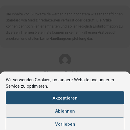
Die Inhalte von Blutwerte.de werden nach höchstem wissenschaftlichen
Standard von Medizinredakteuren verfasst oder geprüft. Die Artikel
können dennoch Fehler enthalten und sollen lediglich Erstinformation zu
diversen Themen bieten. Sie können in keinem Fall einen Arztbesuch
ersetzen und stellen keine Handlungsempfehlung dar.
Blutwerte Redaktion
Wir verwenden Cookies, um unsere Website und unseren
Eigene Autorinnen und Autoren
Service zu optimieren.
Akzeptieren
Ablehnen
Vorlieben