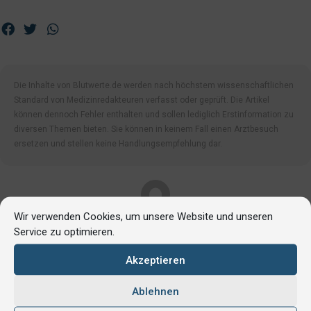
Die Inhalte von Blutwerte.de werden nach höchstem wissenschaftlichen
Standard von Medizinredakteuren verfasst oder geprüft. Die Artikel
können dennoch Fehler enthalten und sollen lediglich Erstinformation zu
diversen Themen bieten. Sie können in keinem Fall einen Arztbesuch
ersetzen und stellen keine Handlungsempfehlung dar.
Wir verwenden Cookies, um unsere Website und unseren
Blutwerte Redaktion
Service zu optimieren.
Eigene Autorinnen und Autoren
Akzeptieren
Ablehnen