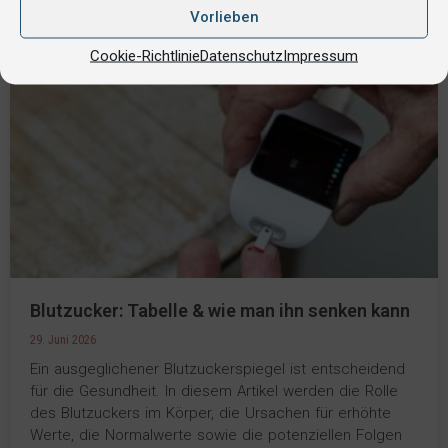
Vorlieben
Cookie-Richtlinie
Datenschutz
Impressum
Blutzucker: Tabelle & wie man ihn senken kann
29. Juni 2026
Ein ausgeglichener Blutzuckerspiegel ist entscheidend
für die Gesundheit. In diesem Artikel werden die Rolle
des Blutzuckers im Körper, die Ursachen für erhöhte
Werte, die Normalwerte sowie die potenziellen Folgen