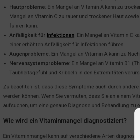
Hautprobleme
: Ein Mangel an Vitamin A kann zu trock
Mangel an Vitamin C zu rauer und trockener Haut sowie 
führen kann.
Anfälligkeit
für
Infektionen
: Ein Mangel an Vitamin C 
einer erhöhten Anfälligkeit für Infektionen führen.
Augenprobleme
: Ein Mangel an Vitamin A kann zu Nach
Nervensystemprobleme
: Ein Mangel an Vitamin B1 (T
Taubheitsgefühl und Kribbeln in den Extremitäten verur
Zu beachten ist, dass diese Symptome auch durch andere 
werden können. Wenn Sie vermuten, dass Sie an einem Vita
aufsuchen, um eine genaue Diagnose und Behandlung zu e
Wie wird ein Vitaminmangel diagnostiziert?
Ein Vitaminmangel kann auf verschiedene Arten diagnostiz