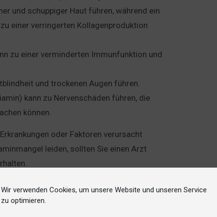
ener und schuppiger Haut führen, während ein
zu einer verringerten Kollagenproduktion
kann zu einer verminderten Immunfunktion und
tblindheit und trockenen Augen führen.
hiamin) kann zu Nervenschäden führen, die
sachen können.
Erkrankungen oder Faktoren verursacht
minmangel leiden, sollten Sie einen Arzt
rhalten.
Wir verwenden Cookies, um unsere Website und unseren Service
zu optimieren.
iert werden. Die häufigste Methode ist die