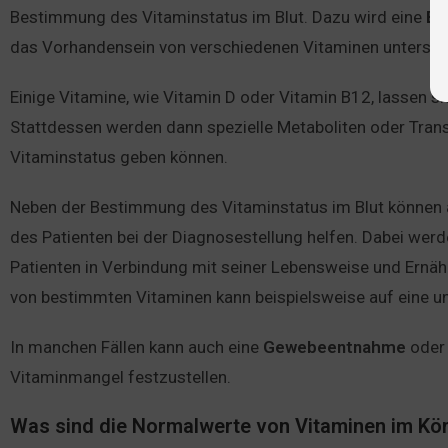
Bestimmung des Vitaminstatus im Blut. Dazu wird eine
Bl
das Vorhandensein von verschiedenen Vitaminen untersuc
Einige Vitamine, wie Vitamin D oder Vitamin B12, lassen s
Stattdessen werden dann spezielle Metaboliten oder Trans
Vitaminstatus geben können.
Neben der Bestimmung des Vitaminstatus im Blut können
des Patienten bei der Diagnosestellung helfen. Dabei w
Patienten in Verbindung mit seiner Lebensweise und Ernäh
von bestimmten Vitaminen kann beispielsweise auf eine u
In manchen Fällen kann auch eine
Gewebeentnahme
oder
Vitaminmangel festzustellen.
Was sind die Normalwerte von Vitaminen im Kö