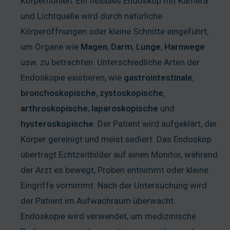
Körperhöhlen. Ein flexibles Endoskop mit Kamera
und Lichtquelle wird durch natürliche
Körperöffnungen oder kleine Schnitte eingeführt,
um Organe wie
Magen
,
Darm
,
Lunge
,
Harnwege
usw. zu betrachten. Unterschiedliche Arten der
Endoskopie existieren, wie
gastrointestinale
,
bronchoskopische
,
zystoskopische
,
arthroskopische
,
laparoskopische
und
hysteroskopische
. Der Patient wird aufgeklärt, der
Körper gereinigt und meist sediert. Das Endoskop
überträgt Echtzeitbilder auf einen Monitor, während
der Arzt es bewegt, Proben entnimmt oder kleine
Eingriffe vornimmt. Nach der Untersuchung wird
der Patient im Aufwachraum überwacht.
Endoskopie wird verwendet, um medizinische