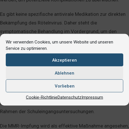
Es gibt keine spezifische antivirale Medikation zur direkten
Bekämpfung des Rötelnvirus. Daher steht die
symptomatische Behandlung im Vordergrund, um den
Verlauf der Erkrankung zu erleichtern.
Wir verwenden Cookies, um unsere Website und unseren
Service zu optimieren.
Gibt es eine Impfung gegen Röteln?
Akzeptieren
Es gibt eine Impfung gegen Röteln. Die Rötelnimpfung ist
Ablehnen
Bestandteil der sogenannten
MMR-Impfung
, die
gleichzeitig vor Masern, Mumps und Röteln schützt. Diese
Vorlieben
Impfung wird in der Regel im Kindesalter verabreicht,
Cookie-Richtlinie
Datenschutz
Impressum
üblicherweise im Alter von
11 bis 14 Monaten
und dann im
Rahmen der Schuleingangsuntersuchungen.
Die MMR-Impfung wird als effektive Maßnahme angesehen,