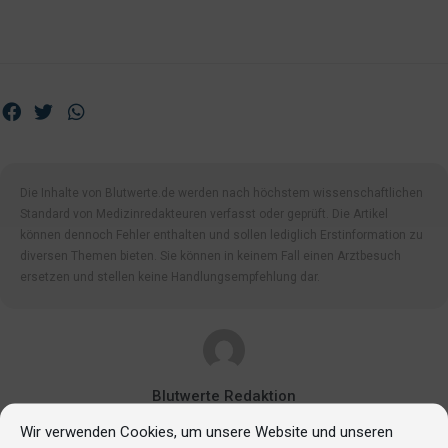
Die Inhalte von Blutwerte.de werden nach höchstem wissenschaftlichen
Standard von Medizinredakteuren verfasst oder geprüft. Die Artikel
können dennoch Fehler enthalten und sollen lediglich Erstinformation zu
diversen Themen bieten. Sie können in keinem Fall einen Arztbesuch
ersetzen und stellen keine Handlungsempfehlung dar.
Blutwerte Redaktion
Eigene Autorinnen und Autoren
Wir verwenden Cookies, um unsere Website und unseren