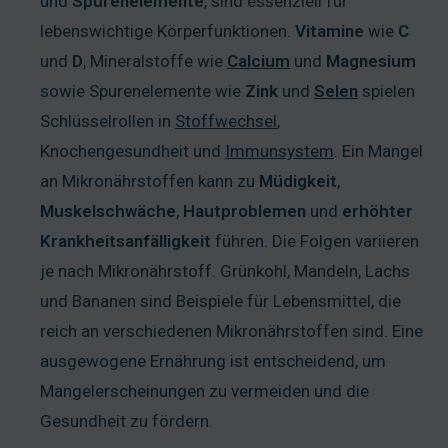
und
Spurenelemente
, sind essenziell für
lebenswichtige Körperfunktionen.
Vitamine
wie
C
und
D
, Mineralstoffe wie
Calcium
und
Magnesium
sowie Spurenelemente wie
Zink
und
Selen
spielen
Schlüsselrollen in
Stoffwechsel
,
Knochengesundheit und
Immunsystem
. Ein Mangel
an Mikronährstoffen kann zu
Müdigkeit
,
Muskelschwäche
,
Hautproblemen
und
erhöhter
Krankheitsanfälligkeit
führen. Die Folgen variieren
je nach Mikronährstoff. Grünkohl, Mandeln, Lachs
und Bananen sind Beispiele für Lebensmittel, die
reich an verschiedenen Mikronährstoffen sind. Eine
ausgewogene Ernährung ist entscheidend, um
Mangelerscheinungen zu vermeiden und die
Gesundheit zu fördern.