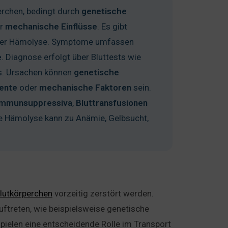
erchen, bedingt durch
genetische
r
mechanische
Einflüsse
. Es gibt
n der Hämolyse. Symptome umfassen
e
. Diagnose erfolgt über Bluttests wie
sts. Ursachen können
genetische
ente
oder
mechanische
Faktoren
sein.
Immunsuppressiva
,
Bluttransfusionen
 Hämolyse kann zu Anämie, Gelbsucht,
Blutkörperchen
vorzeitig zerstört werden.
ftreten, wie beispielsweise genetische
pielen eine entscheidende Rolle im Transport