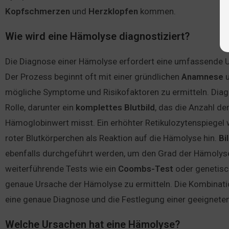
Kopfschmerzen
und
Herzklopfen
kommen.
Wie wird eine Hämolyse diagnostiziert?
Die Diagnose einer Hämolyse erfordert eine umfassende 
Der Prozess beginnt oft mit einer gründlichen
Anamnese
mögliche Symptome und Risikofaktoren zu ermitteln. Diagn
Rolle, darunter ein
komplettes
Blutbild
, das die Anzahl de
Hämoglobinwert misst. Ein erhöhter Retikulozytenspiegel 
roter Blutkörperchen als Reaktion auf die Hämolyse hin.
Bi
ebenfalls durchgeführt werden, um den Grad der Hämolyse 
weiterführende Tests wie ein
Coombs-Test
oder genetisc
genaue Ursache der Hämolyse zu ermitteln. Die Kombinatio
eine genaue Diagnose und die Festlegung einer geeignete
Welche Ursachen hat eine Hämolyse?