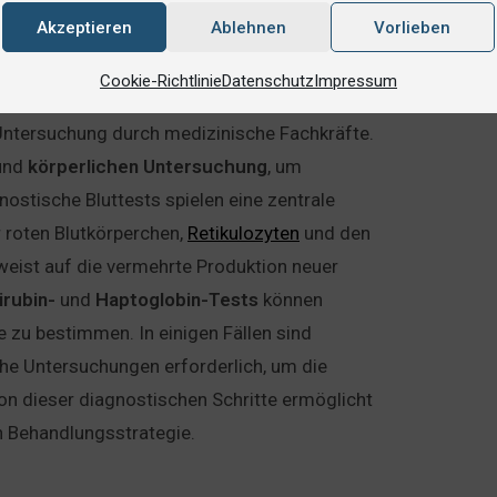
Akzeptieren
Ablehnen
Vorlieben
Cookie-Richtlinie
Datenschutz
Impressum
Untersuchung durch medizinische Fachkräfte.
und
körperlichen
Untersuchung
, um
ostische Bluttests spielen eine zentrale
r roten Blutkörperchen,
Retikulozyten
und den
weist auf die vermehrte Produktion neuer
lirubin-
und
Haptoglobin-Tests
können
zu bestimmen. In einigen Fällen sind
he Untersuchungen erforderlich, um die
n dieser diagnostischen Schritte ermöglicht
n Behandlungsstrategie.