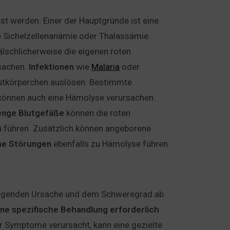
t werden. Einer der Hauptgründe ist eine
e Sichelzellenanämie oder Thalassämie.
lschlicherweise die eigenen roten
rsachen.
Infektionen
wie
Malaria
oder
Blutkörperchen auslösen. Bestimmte
önnen auch eine Hämolyse verursachen.
enge
Blutgefäße
können die roten
 führen. Zusätzlich können angeborene
he
Störungen
ebenfalls zu Hämolyse führen.
iegenden Ursache und dem Schweregrad ab.
ine spezifische Behandlung erforderlich
 Symptome verursacht, kann eine gezielte