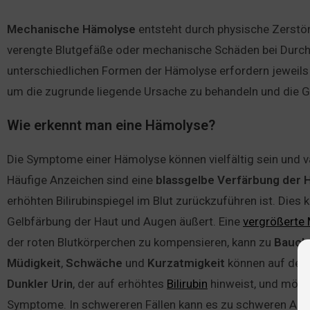
Mechanische Hämolyse
entsteht durch physische Zerstör
verengte Blutgefäße oder mechanische Schäden bei Durchf
unterschiedlichen Formen der Hämolyse erfordern jeweils
um die zugrunde liegende Ursache zu behandeln und die G
Wie erkennt man eine Hämolyse?
Die Symptome einer Hämolyse können vielfältig sein und v
Häufige Anzeichen sind eine
blassgelbe
Verfärbung
der
erhöhten Bilirubinspiegel im Blut zurückzuführen ist. Dies 
Gelbfärbung der Haut und Augen äußert. Eine
vergrößerte 
der roten Blutkörperchen zu kompensieren, kann zu
Bauch
Müdigkeit
,
Schwäche
und
Kurzatmigkeit
können auf den 
Dunkler
Urin
, der auf erhöhtes
Bilirubin
hinweist, und mögli
Symptome. In schwereren Fällen kann es zu schweren A