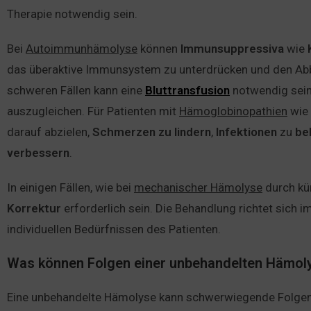
Therapie notwendig sein.
Bei
Autoimmunhämolyse
können
Immunsuppressiva
wie
das überaktive Immunsystem zu unterdrücken und den Abba
schweren Fällen kann eine
Bluttransfusion
notwendig sein
auszugleichen. Für Patienten mit
Hämoglobinopathien
wie 
darauf abzielen,
Schmerzen
zu
lindern
,
Infektionen
zu
be
verbessern
.
In einigen Fällen, wie bei
mechanischer Hämolyse
durch kü
Korrektur
erforderlich sein. Die Behandlung richtet sich
individuellen Bedürfnissen des Patienten.
Was können Folgen einer unbehandelten Hämoly
Eine unbehandelte Hämolyse kann schwerwiegende Folgen 