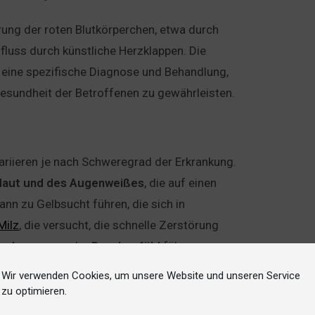
ung der roten Blutkörperchen, etwa durch
luss durch künstliche Herzklappen. Die
 eine spezifische Diagnose und Behandlung,
esundheit der Betroffenen zu gewährleisten.
ariieren je nach Schweregrad der Erkrankung.
Haut
und
des
Augenweißes
, die auf einen
kann zu Gelbsucht führen, die sich in
Milz
, die versucht, die schnelle Zerstörung
schmerzen
oder
Druckgefühl
führen.
Mangel an Sauerstoff im Körper hinweisen.
Wir verwenden Cookies, um unsere Website und unseren Service
cherweise Blässe der Haut sind weitere
zu optimieren.
nämie-Symptomen wie
Schwindel
,