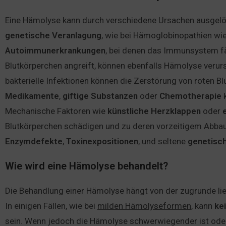
Eine Hämolyse kann durch verschiedene Ursachen ausgelös
genetische
Veranlagung
, wie bei Hämoglobinopathien wi
Autoimmunerkrankungen
, bei denen das Immunsystem fä
Blutkörperchen angreift, können ebenfalls Hämolyse veru
bakterielle Infektionen können die Zerstörung von roten 
Medikamente
,
giftige
Substanzen
oder
Chemotherapie
k
Mechanische Faktoren wie
künstliche
Herzklappen
oder
Blutkörperchen schädigen und zu deren vorzeitigem Abbau
Enzymdefekte
,
Toxinexpositionen
, und seltene
genetisc
Wie wird eine Hämolyse behandelt?
Die Behandlung einer Hämolyse hängt von der zugrunde l
In einigen Fällen, wie bei
milden Hämolyseformen
, kann
ke
sein. Wenn jedoch die Hämolyse schwerwiegender ist oder