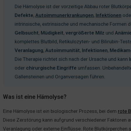
Die Hämolyse ist der vorzeitige Abbau roter Blutkörp
Defekte
,
Autoimmunerkrankungen
,
Infektionen
ode
intrinsische, extrinsische und mechanische Forme
Gelbsucht
,
Müdigkeit
,
vergrößerte
Milz
und
Anämi
komplettes Blutbild, Retikulozyten- und Bilirubin-Te
Veranlagung
,
Autoimmunität
,
Infektionen
,
Medikam
Die Therapie richtet sich nach der Ursache und kann
oder
chirurgische
Eingriffe
umfassen. Unbehandelte
Gallensteinen und Organversagen führen.
Was ist eine Hämolyse?
Eine Hämolyse ist ein biologischer Prozess, bei dem
rote 
Diese Zerstörung kann aufgrund verschiedener Faktoren au
Veranlagung oder externe Einflüsse. Rote Blutkörperchen s