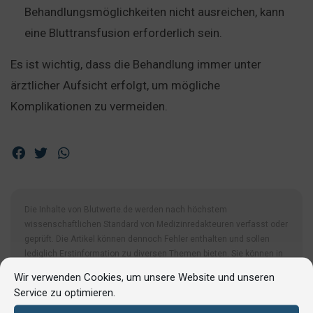
Behandlungsmöglichkeiten nicht ausreichen, kann
eine Bluttransfusion erforderlich sein.
Es ist wichtig, dass die Behandlung immer unter
ärztlicher Aufsicht erfolgt, um mögliche
Komplikationen zu vermeiden.
Die Inhalte von Blutwerte.de werden nach höchstem
wissenschaftlichen Standard von Medizinredakteuren verfasst oder
geprüft. Die Artikel können dennoch Fehler enthalten und sollen
lediglich Erstinformation zu diversen Themen bieten. Sie können in
keinem Fall einen Arztbesuch ersetzen und stellen keine
Wir verwenden Cookies, um unsere Website und unseren
Handlungsempfehlung dar.
Service zu optimieren.