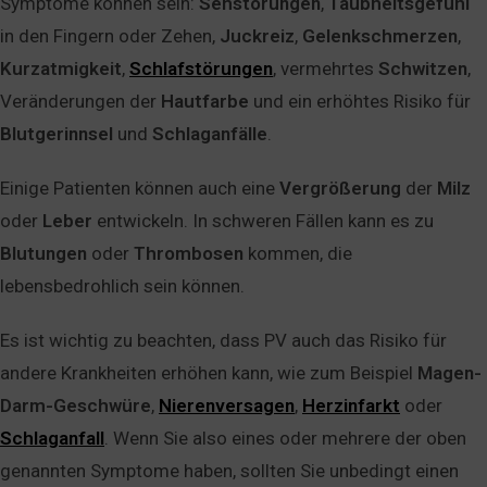
Symptome können sein:
Sehstörungen
,
Taubheitsgefühl
in den Fingern oder Zehen,
Juckreiz
,
Gelenkschmerzen
,
Kurzatmigkeit
,
Schlafstörungen
, vermehrtes
Schwitzen
,
Veränderungen der
Hautfarbe
und ein erhöhtes Risiko für
Blutgerinnsel
und
Schlaganfälle
.
Einige Patienten können auch eine
Vergrößerung
der
Milz
oder
Leber
entwickeln. In schweren Fällen kann es zu
Blutungen
oder
Thrombosen
kommen, die
lebensbedrohlich sein können.
Es ist wichtig zu beachten, dass PV auch das Risiko für
andere Krankheiten erhöhen kann, wie zum Beispiel
Magen-
Darm-Geschwüre
,
Nierenversagen
,
Herzinfarkt
oder
Schlaganfall
. Wenn Sie also eines oder mehrere der oben
genannten Symptome haben, sollten Sie unbedingt einen