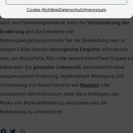
Sauerstofftransport im Körper sicherzustellen. Bei
Cookie-Richtlinie
Datenschutz
Impressum
Blutkrankheiten, die auf Ernährungsmängel zurückzuführen
sind, wie Eisenmangelanämie, kann die
Verbesserung
der
Ernährung
und die Einnahme von
Nahrungsergänzungsmitteln Teil der Behandlung sein. In
einigen Fällen können
chirurgische
Eingriffe
erforderlich
sein, um Blutgefäße, Milz oder andere betroffene Organe zu
behandeln. Ein
gesunder
Lebensstil
, einschließlich einer
ausgewogenen Ernährung, regelmäßiger Bewegung und
Vermeidung von Risikofaktoren wie
Rauchen
oder
exzessivem Alkoholkonsum, kann dazu beitragen, das
Risiko von Blutkrankheiten zu reduzieren und die
Behandlung zu unterstützen.