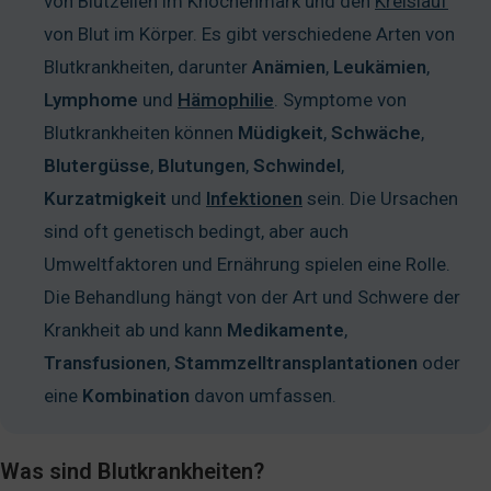
von Blutzellen im Knochenmark und den
Kreislauf
von Blut im Körper. Es gibt verschiedene Arten von
Blutkrankheiten, darunter
Anämien
,
Leukämien
,
Lymphome
und
Hämophilie
. Symptome von
Blutkrankheiten können
Müdigkeit
,
Schwäche
,
Blutergüsse
,
Blutungen
,
Schwindel
,
Kurzatmigkeit
und
Infektionen
sein. Die Ursachen
sind oft genetisch bedingt, aber auch
Umweltfaktoren und Ernährung spielen eine Rolle.
Die Behandlung hängt von der Art und Schwere der
Krankheit ab und kann
Medikamente
,
Transfusionen
,
Stammzelltransplantationen
oder
eine
Kombination
davon umfassen.
Was sind Blutkrankheiten?