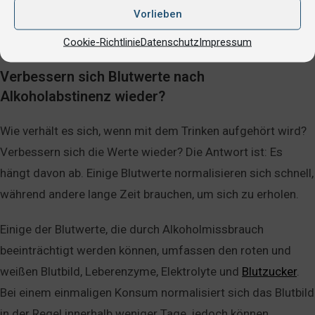
konsumieren und regelmäßig Vorsorgeuntersuchungen
Vorlieben
durchführen zu lassen, um mögliche Lebererkrankungen
frühzeitig zu erkennen.
Cookie-Richtlinie
Datenschutz
Impressum
Verbessern sich Blutwerte nach
Alkoholabstinenz wieder?
Wie verhält es sich, wenn mit dem Trinken aufgehört wird?
Verbessern sich die Werte wieder? Die Antwort ist: Es
hängt davon ab. Einige Blutwerte normalisieren sich schnell,
während andere lange Zeit brauchen, um sich zu erholen.
Einige der Blutwerte, die durch Alkoholmissbrauch
beeinträchtigt werden können, umfassen den roten und
weißen Blutbild, Leberenzyme, Elektrolyte und
Blutzucker
.
Bei einem einmaligen Konsum normalisiert sich das Blutbild
in der Regel innerhalb weniger Tage, jedoch können