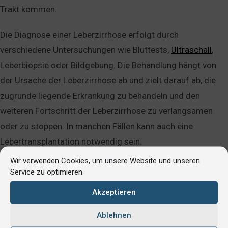
Trakt kommen.
Die Diagnose einer Leberzirrhose erfolgt durch
verschiedene Untersuchungen wie Bluttests,
Ultraschall
,
Leberbiopsie oder Bildgebung. Die Behandlung hängt von
der Ursache der Leberzirrhose ab und zielt darauf ab, die
zugrunde liegende Erkrankung zu behandeln und den
weiteren Fortschritt der Leberzirrhose zu verlangsamen
oder zu stoppen. In manchen Fällen kann auch eine
Lebertransplantation notwendig sein.
Wir verwenden Cookies, um unsere Website und unseren
Eine frühzeitige Diagnose und Behandlung kann das
Service zu optimieren.
Fortschreiten einer Leberzirrhose verlangsamen oder sogar
Akzeptieren
aufhalten. Es ist daher wichtig, auf eine gesunde
Lebensweise zu achten, Alkohol nur in Maßen zu
Ablehnen