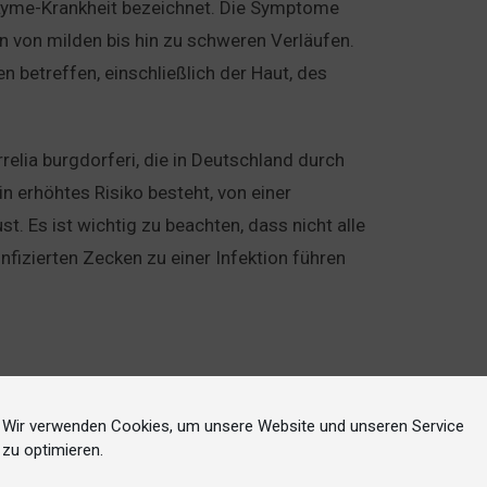
 Lyme-Krankheit bezeichnet. Die Symptome
en von milden bis hin zu schweren Verläufen.
 betreffen, einschließlich der Haut, des
rrelia burgdorferi, die in Deutschland durch
 erhöhtes Risiko besteht, von einer
st. Es ist wichtig zu beachten, dass nicht alle
 infizierten Zecken zu einer Infektion führen
b von einigen Tagen bis Wochen nach dem
Wir verwenden Cookies, um unsere Website und unseren Service
grans“ bekannt ist, entwickelt sich eine
zu optimieren.
itenden Rings um die Bissstelle herum. Diese