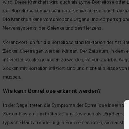
wird. Diese Krankheit wird auch als Lyme-Borreliose oder
der Borreliose können sehr unterschiedlich sein und reich
Die Krankheit kann verschiedene Organe und Körperregionen
Nervensystems, der Gelenke und des Herzens.
Verantwortlich für die Borreliose sind Bakterien der Art Bo
Zecken übertragen werden können. Der Zeitraum, in dem ein
infizierten Zecke gebissen zu werden, ist von Juni bis Augu
Zecken mit Borrelien infiziert sind und nicht alle Bisse von
müssen.
Wie kann Borreliose erkannt werden?
In der Regel treten die Symptome der Borreliose innerhal
Zeckenbiss auf. Im Frühstadium, das auch als „Erythema mi
typische Hautveränderung in Form eines roten, sich ausbre