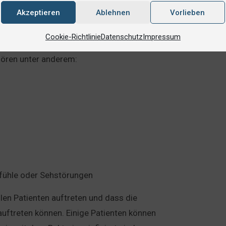
en begleitet sein. Das
Erythema migrans
Akzeptieren
Ablehnen
Vorlieben
zeichen für eine Borreliose-Infektion.
Cookie-Richtlinie
Datenschutz
Impressum
Symptome auftreten, die sich auf
hören unter anderem:
fühle oder Sehstörungen
llen Patienten auftreten und dass die
auftreten können. Einige Patienten können