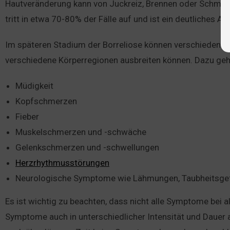
Hautveränderung kann von Juckreiz, Brennen oder Schmerz
tritt in etwa 70-80% der Fälle auf und ist ein deutliches An
Im späteren Stadium der Borreliose können verschiedene 
verschiedene Körperregionen ausbreiten können. Dazu ge
Müdigkeit
Kopfschmerzen
Fieber
Muskelschmerzen und -schwäche
Gelenkschmerzen und -schwellungen
Herzrhythmusstörungen
Neurologische Symptome wie Lähmungen, Taubheitsge
Es ist wichtig zu beachten, dass nicht alle Symptome bei a
Symptome auch in unterschiedlicher Intensität und Dauer 